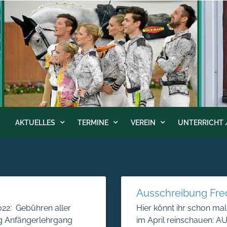
AKTUELLES
TERMINE
VEREIN
UNTERRICHT 
Ausschreibung Fre
022: Gebühren aller
Hier könnt ihr schon ma
g Anfängerlehrgang
im April reinschauen