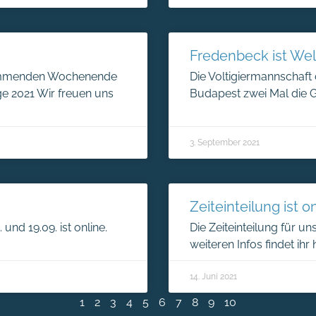
Fredenbeck ist Wel
 kommenden Wochenende
Die Voltigiermannschaft 
tage 2021 Wir freuen uns
Budapest zwei Mal die G
3. September 2021
Zeiteinteilung ist on
nd 19.09. ist online.
Die Zeiteinteilung für un
weiteren Infos findet ihr 
14. Juni 2021
1
2
3
4
5
6
7
8
9
10